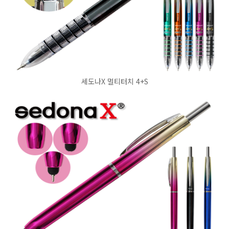
세도나X 멀티터치 4+S