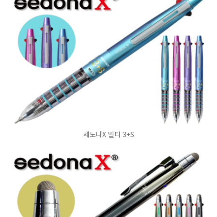
세도나X 멀티 3+S