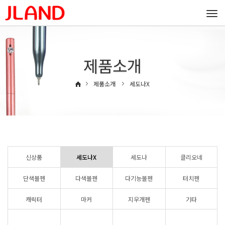
Togg
navi
제품소개
제품소개
세도나X
신상품
세도나X
세도나
클리오네
단색볼펜
다색볼펜
다기능볼펜
터치펜
캐릭터
마커
지우개펜
기타