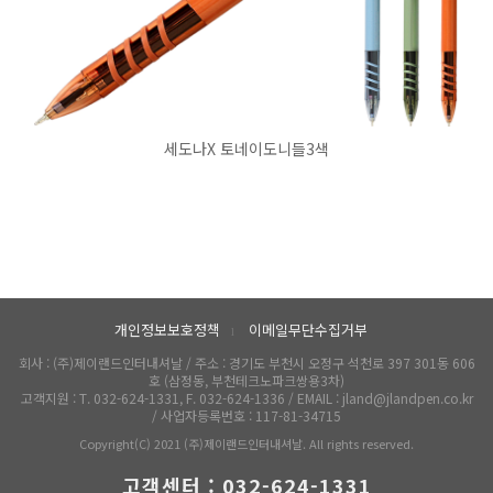
세도나X 토네이도니들3색
개인정보보호정책
이메일무단수집거부
l
회사 : (주)제이랜드인터내셔날 / 주소 : 경기도 부천시 오정구 석천로 397 301동 606
호 (삼정동, 부천테크노파크쌍용3차)
고객지원 : T. 032-624-1331, F. 032-624-1336 / EMAIL : jland@jlandpen.co.kr
/ 사업자등록번호 : 117-81-34715
Copyright(C) 2021 (주)제이랜드인터내셔날. All rights reserved.
고객센터 : 032-624-1331