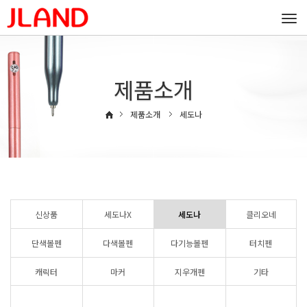
Togg
navi
제품소개
제품소개
세도나
신상품
세도나X
세도나
클리오네
단색볼펜
다색볼펜
다기능볼펜
터치펜
캐릭터
마커
지우개펜
기타