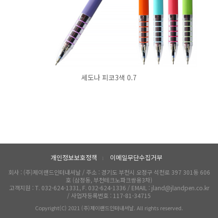
세도나 피코3색 0.7
개인정보보호정책
이메일무단수집거부
l
회사 : (주)제이랜드인터내셔날 / 주소 : 경기도 부천시 오정구 석천로 397 301동 606
호 (삼정동, 부천테크노파크쌍용3차)
고객지원 : T. 032-624-1331, F. 032-624-1336 / EMAIL : jland@jlandpen.co.kr
/ 사업자등록번호 : 117-81-34715
Copyright(C) 2021 (주)제이랜드인터내셔날. All rights reserved.