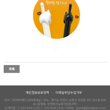
.
개인정보보호정책
이메일무단수집거부
l
회사 : (주)제이랜드인터내셔날 / 주소 : 경기도 부천시 오정구 석천로 397 301동 606
호 (삼정동, 부천테크노파크쌍용3차)
고객지원 : T. 032-624-1331, F. 032-624-1336 / EMAIL : jland@jlandpen.co.kr