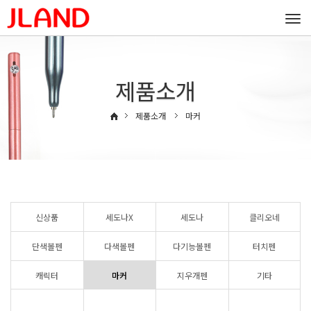
Togg
navi
제품소개
제품소개
마커
신상품
세도나X
세도나
클리오네
단색볼펜
다색볼펜
다기능볼펜
터치펜
캐릭터
마커
지우개펜
기타